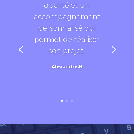
qualité et un
accompagnement
personnalisé qui
permet de réaliser
son projet.
Alexandre.B