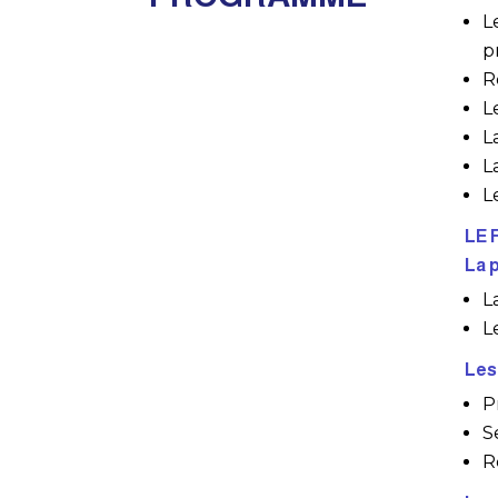
L
p
R
L
L
L
L
LE 
La 
L
L
Les
P
S
R