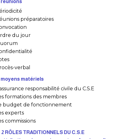
 réunions
ériodicité
éunions préparatoires
onvocation
rdre du jour
uorum
onfidentialité
otes
rocès-verbal
 moyens matériels
’assurance responsabilité civile du C.S.E
es formations des membres
e budget de fonctionnement
es experts
es commissions
 2 RÔLES TRADITIONNELS DU C.S.E