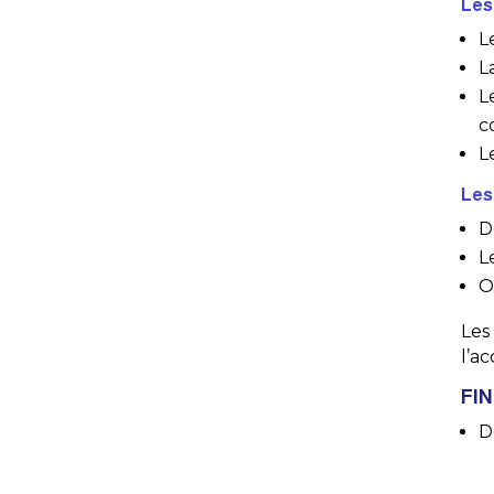
Les
L
L
L
c
L
Les
D
L
O
Les
l’a
FI
D