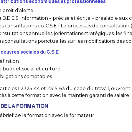
 attributions économiques et professionnelles
e droit d’alerte
a B.D.E.S: information « précise et écrite » préalable aux 
es consultations du C.S.E ( Le processus de consultation (d
onsultations annuelles (orientations stratégiques, les fina
es consultations ponctuelles sur les modifications des con
 oeuvres sociales du C.S.E
éfinition
e budget social et culturel
bligations comptables
 articles L2325-44 et 2315-63 du code du travail, ouvrent le
ccès à cette formation avec le maintien garanti de salaire
N DE LA FORMATION
ébrief de la formation avec le formateur