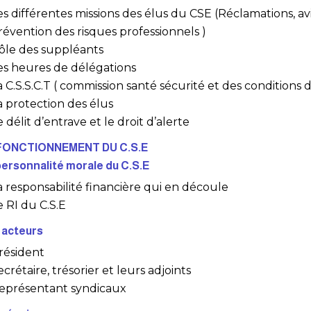
es différentes missions des élus du CSE (Réclamations, av
révention des risques professionnels )
ôle des suppléants
es heures de délégations
a C.S.S.C.T ( commission santé sécurité et des conditions d
a protection des élus
e délit d’entrave et le droit d’alerte
FONCTIONNEMENT DU C.S.E
personnalité morale du C.S.E
a responsabilité financière qui en découle
e RI du C.S.E
 acteurs
résident
ecrétaire, trésorier et leurs adjoints
eprésentant syndicaux