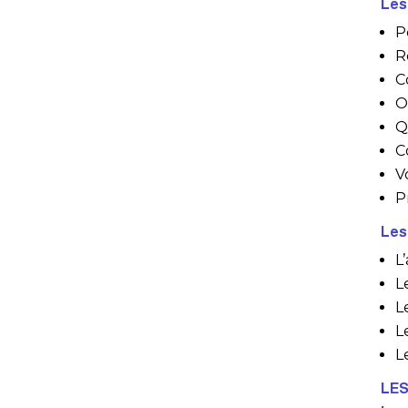
Les
P
R
C
O
Q
C
V
P
Les
L
L
L
L
L
LES